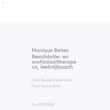
Monique Baten
Revalidatie- en
orofaciaaltherape
ut, leefstijlcoach
Fysio Beusen-Foudraine /
Fysio Soerendonk
Waalre / Soerendonk
06-42050858