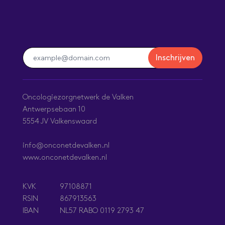
Inschrijven
Oncologiezorgnetwerk de Valken
Antwerpsebaan 10
5554 JV Valkenswaard
info@onconetdevalken.nl
www.onconetdevalken.nl
97108871
KVK
867913563
RSIN
NL57 RABO 0119 2793 47
IBAN