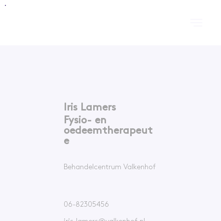
Iris Lamers
Fysio- en
oedeemtherapeut
e
Behandelcentrum Valkenhof
Valkenswaard
06-82305456