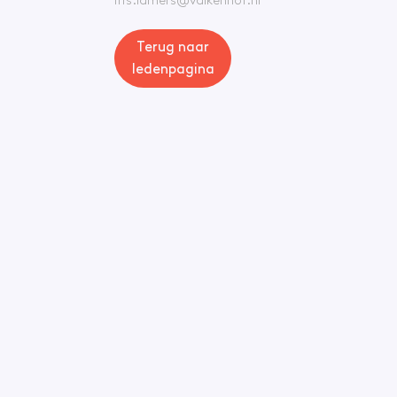
iris.lamers@valkenhof.nl
Terug naar
ledenpagina