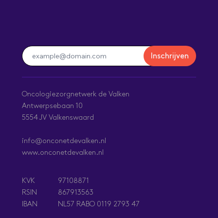
Inschrijven
Oncologiezorgnetwerk de Valken
Antwerpsebaan 10
5554 JV Valkenswaard
info@onconetdevalken.nl
www.onconetdevalken.nl
97108871
KVK
867913563
RSIN
NL57 RABO 0119 2793 47
IBAN